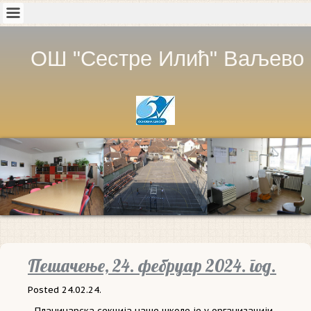
ОШ "Сестре Илић" Ваљево
Пешачење, 24. фебруар 2024. год.
Posted
24.02.24.
Планинарска секција наше школе је у организацији