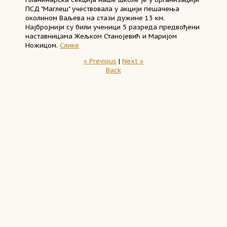
ПСД "Маглеш" учествовала у акцији пешачења
околином Ваљева на стази дужине 13 км.
Најбројнији су били ученици 5 разреда предвођени
наставницама Жељком Станојевић и Маријом
Ножицом.
Слике
« Previous
|
Next »
Back