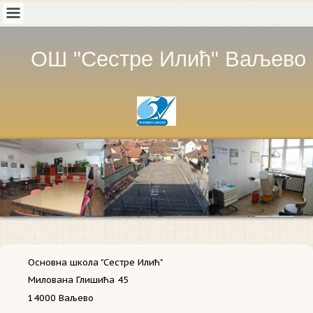
ОШ "Сестре Илић" Ваљево
Основна школа "Сестре Илић"
Милована Глишића 45
14000 Ваљево