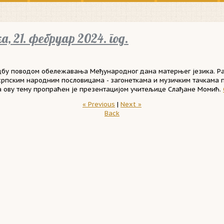
, 21. фебруар 2024. год.
дбу поводом обележавања Међународног дана матерњег језика. Р
рпским народним пословицама - загонеткама и музичким тачкама 
а ову тему пропраћен је презентацијом учитељице Слађане Момић.
« Previous
|
Next »
Back