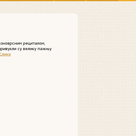
азноврсним рециталом,
привукли су велику пажњу
Слике