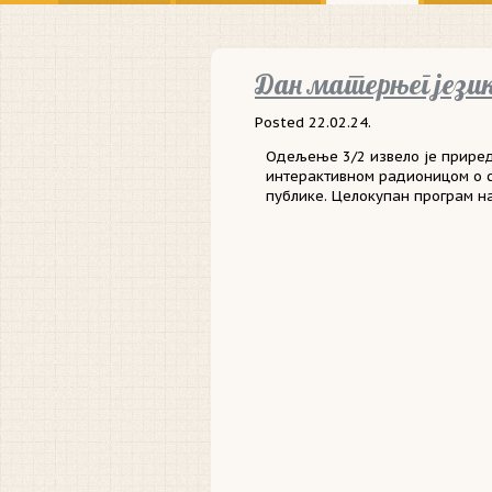
Дан матерњег језика
Posted
22.02.24.
Одељење 3/2 извело је прире
интерактивном радионицом о с
публике. Целокупан програм н