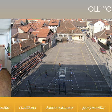
ОШ "С
вести
Настава
Јавне набавке
Документа