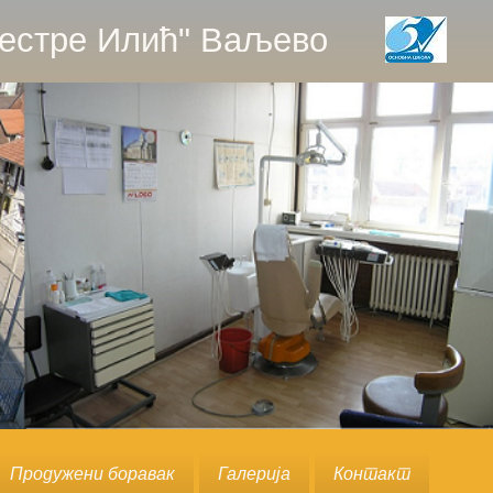
естре Илић" Ваљево
Продужени боравак
Галерија
Контакт