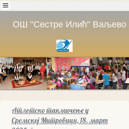
ОШ "Сестре Илић" Ваљево
Атлетско такмичење у
Сремској Митровици, 18. март