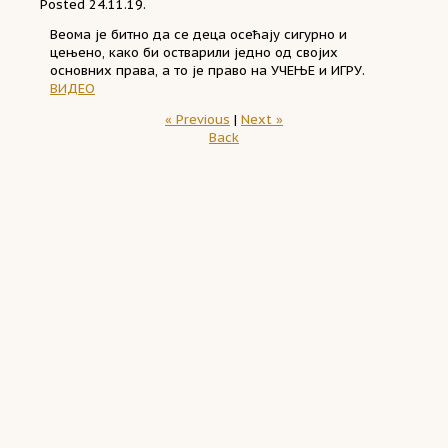
Posted
24.11.19.
Веома је битно да се деца осећају сигурно и
цењено, како би остварили једно од својих
основних права, а то је право на УЧЕЊЕ и ИГРУ.
ВИДЕО
« Previous
|
Next »
Back